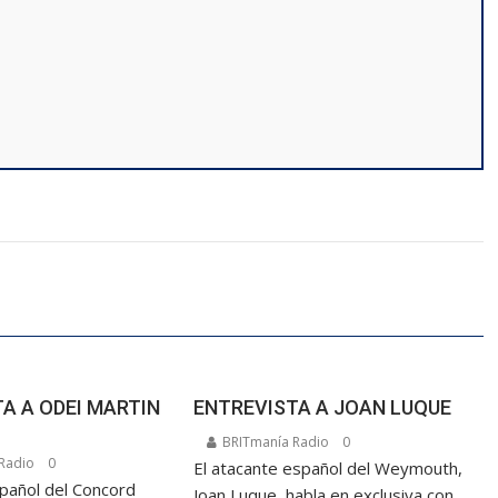
A A ODEI MARTIN
ENTREVISTA A JOAN LUQUE
BRITmanía Radio
0
Radio
0
El atacante español del Weymouth,
spañol del Concord
Joan Luque, habla en exclusiva con