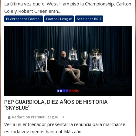
La última vez que el West Ham pisó la Championship, Carlton
Cole y Robert Green eran...
El Verdadero Football
Football League
Secciones BRIT
PEP GUARDIOLA, DIEZ AÑOS DE HISTORIA
‘SKYBLUE’
Redacción Premier League
0
Ver a un entrenador presentar la renuncia para marcharse
es cada vez menos habitual. Más aún...