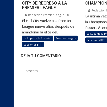
CITY DE REGRESO A LA
CHAMPION
PREMIER LEAGUE
Redacción 
Redacción Premier League
0
La última ve
El Hull City vuelve a la Premier
la Championsh
League nueve años después de
Robert Green
abandonar la élite del...
La Lupa de la P
La Lupa de la Premier
Premier League
Secciones BRIT
Secciones BRIT
DEJA TU COMENTARIO