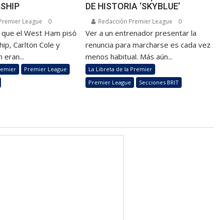
SHIP
DE HISTORIA ‘SKYBLUE’
Premier League
0
Redacción Premier League
0
z que el West Ham pisó
Ver a un entrenador presentar la
ip, Carlton Cole y
renuncia para marcharse es cada vez
 eran...
menos habitual. Más aún...
remier
Premier League
La Libreta de la Premier
Premier League
Secciones BRIT