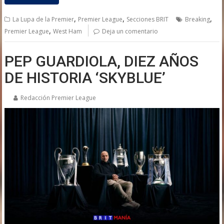
,
,
,
La Lupa de la Premier
Premier League
Secciones BRIT
Breaking
,
Premier League
West Ham
Deja un comentario
PEP GUARDIOLA, DIEZ AÑOS
DE HISTORIA ‘SKYBLUE’
Redacción Premier League