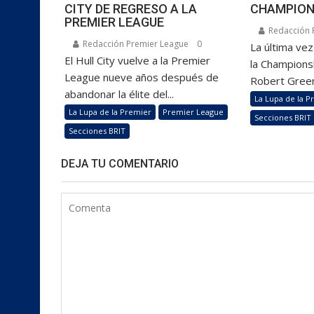
CITY DE REGRESO A LA
CHAMPION
PREMIER LEAGUE
Redacción 
Redacción Premier League
0
La última ve
El Hull City vuelve a la Premier
la Championsh
League nueve años después de
Robert Green
abandonar la élite del...
La Lupa de la P
La Lupa de la Premier
Premier League
Secciones BRIT
Secciones BRIT
DEJA TU COMENTARIO