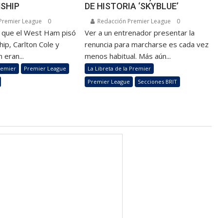
SHIP
DE HISTORIA ‘SKYBLUE’
Premier League
0
Redacción Premier League
0
z que el West Ham pisó
Ver a un entrenador presentar la
ip, Carlton Cole y
renuncia para marcharse es cada vez
 eran...
menos habitual. Más aún...
remier
Premier League
La Libreta de la Premier
Premier League
Secciones BRIT