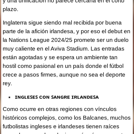
y una unificación no parece cercana en el corto
plazo.
Inglaterra sigue siendo mal recibida por buena
parte de la afición irlandesa, y por eso el debut en
la Nations League 2024/25 promete ser un duelo
muy caliente en el Aviva Stadium. Las entradas
están agotadas y se espera un ambiente tan
hostil como pasional en un país donde el fútbol
crece a pasos firmes, aunque no sea el deporte
rey.
ɪɴɢʟᴇꜱᴇꜱ ᴄᴏɴ ꜱᴀɴɢʀᴇ ɪʀʟᴀɴᴅᴇꜱᴀ
Como ocurre en otras regiones con vínculos
históricos complejos, como los Balcanes, muchos
futbolistas ingleses e irlandeses tienen raíces