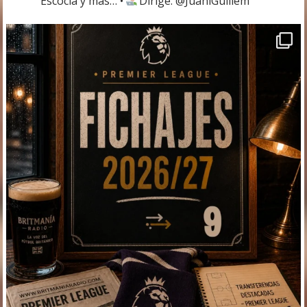
Escocia y más…
•
Dirige: @JuaniGuillem