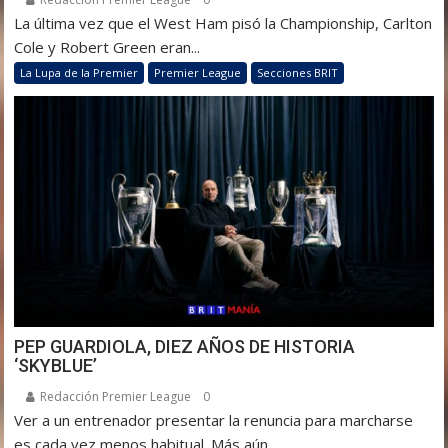
La última vez que el West Ham pisó la Championship, Carlton
Cole y Robert Green eran...
La Lupa de la Premier
Premier League
Secciones BRIT
PEP GUARDIOLA, DIEZ AÑOS DE HISTORIA
‘SKYBLUE’
Redacción Premier League
0
Ver a un entrenador presentar la renuncia para marcharse
es cada vez menos habitual. Más aún...