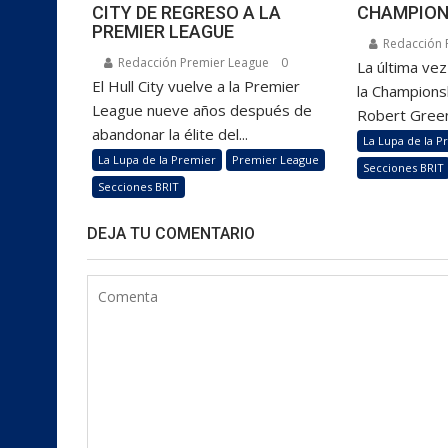
CITY DE REGRESO A LA
CHAMPION
PREMIER LEAGUE
Redacción 
Redacción Premier League
0
La última ve
El Hull City vuelve a la Premier
la Championsh
League nueve años después de
Robert Green
abandonar la élite del...
La Lupa de la P
La Lupa de la Premier
Premier League
Secciones BRIT
Secciones BRIT
DEJA TU COMENTARIO