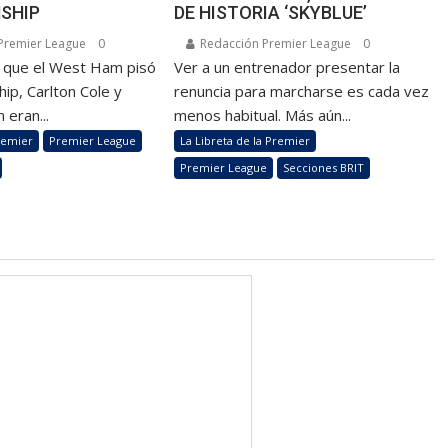
SHIP
DE HISTORIA ‘SKYBLUE’
Premier League
0
Redacción Premier League
0
z que el West Ham pisó
Ver a un entrenador presentar la
ip, Carlton Cole y
renuncia para marcharse es cada vez
 eran...
menos habitual. Más aún...
remier
Premier League
La Libreta de la Premier
Premier League
Secciones BRIT