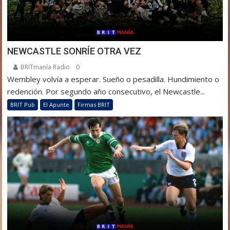
NEWCASTLE SONRÍE OTRA VEZ
BRITmanía Radio
0
Wembley volvía a esperar. Sueño o pesadilla. Hundimiento o
redención. Por segundo año consecutivo, el Newcastle...
BRIT Pub
El Apunte
Firmas BRIT