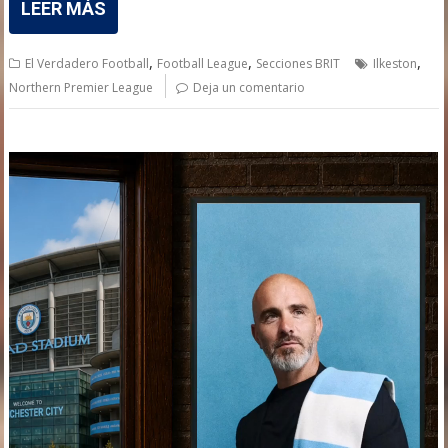
LEER MÁS
,
,
,
El Verdadero Football
Football League
Secciones BRIT
Ilkeston
Northern Premier League
Deja un comentario