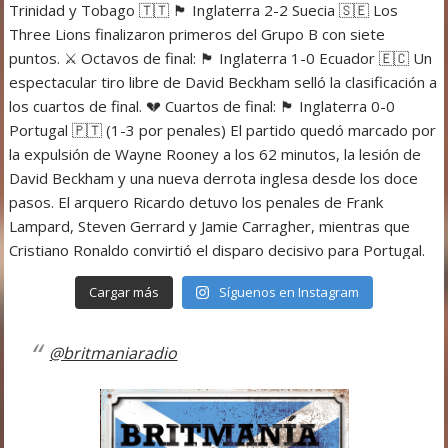
Cargar más
Síguenos en Instagram
@britmaniaradio