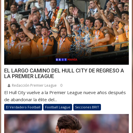
EL LARGO CAMINO DEL HULL CITY DE REGRESO A
LA PREMIER LEAGUE
Redacción Premier League
0
El Hull City vuelve a la Premier League nueve años después
de abandonar la élite del...
El Verdadero Football
Football League
Secciones BRIT