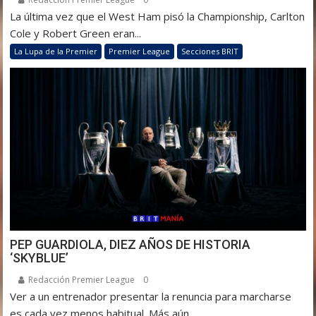
La última vez que el West Ham pisó la Championship, Carlton
Cole y Robert Green eran...
La Lupa de la Premier
Premier League
Secciones BRIT
PEP GUARDIOLA, DIEZ AÑOS DE HISTORIA
‘SKYBLUE’
Redacción Premier League
0
Ver a un entrenador presentar la renuncia para marcharse
es cada vez menos habitual. Más aún...