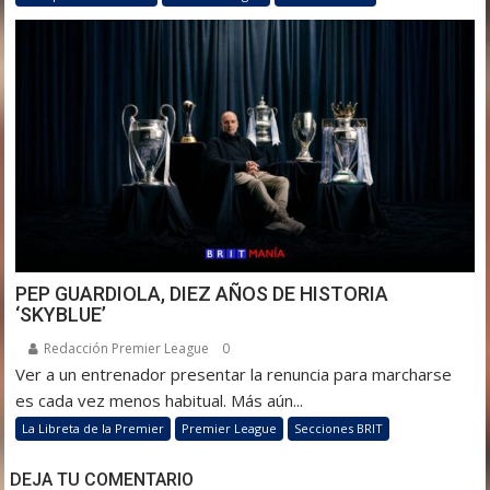
PEP GUARDIOLA, DIEZ AÑOS DE HISTORIA
‘SKYBLUE’
Redacción Premier League
0
Ver a un entrenador presentar la renuncia para marcharse
es cada vez menos habitual. Más aún...
La Libreta de la Premier
Premier League
Secciones BRIT
DEJA TU COMENTARIO