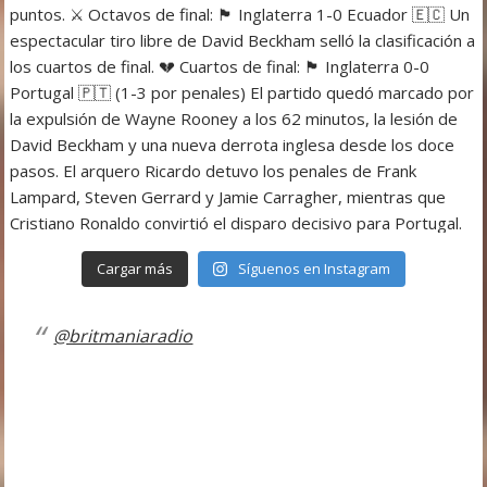
Cargar más
Síguenos en Instagram
@britmaniaradio