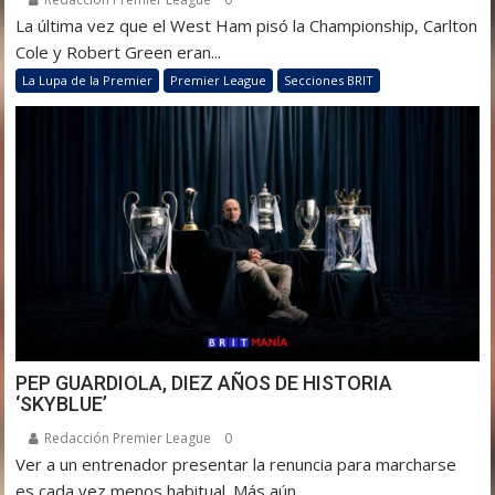
La última vez que el West Ham pisó la Championship, Carlton
Cole y Robert Green eran...
La Lupa de la Premier
Premier League
Secciones BRIT
PEP GUARDIOLA, DIEZ AÑOS DE HISTORIA
‘SKYBLUE’
Redacción Premier League
0
Ver a un entrenador presentar la renuncia para marcharse
es cada vez menos habitual. Más aún...