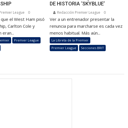
SHIP
DE HISTORIA ‘SKYBLUE’
Premier League
0
Redacción Premier League
0
z que el West Ham pisó
Ver a un entrenador presentar la
ip, Carlton Cole y
renuncia para marcharse es cada vez
 eran...
menos habitual. Más aún...
remier
Premier League
La Libreta de la Premier
Premier League
Secciones BRIT