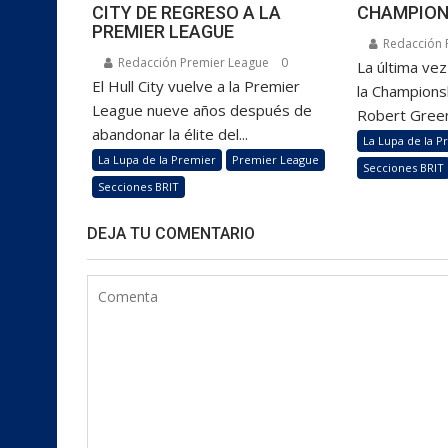
CITY DE REGRESO A LA
CHAMPION
PREMIER LEAGUE
Redacción 
Redacción Premier League
0
La última ve
El Hull City vuelve a la Premier
la Championsh
League nueve años después de
Robert Green
abandonar la élite del...
La Lupa de la P
La Lupa de la Premier
Premier League
Secciones BRIT
Secciones BRIT
DEJA TU COMENTARIO