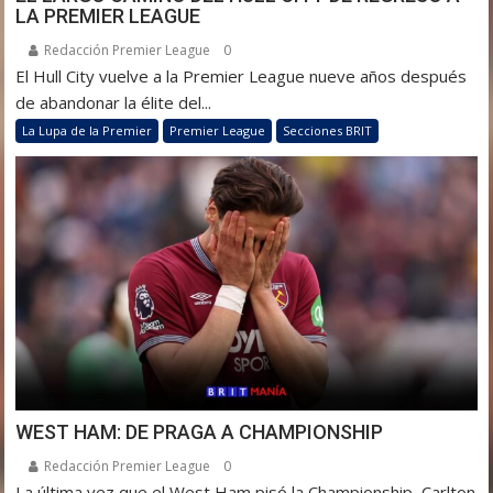
LA PREMIER LEAGUE
Redacción Premier League
0
El Hull City vuelve a la Premier League nueve años después
de abandonar la élite del...
La Lupa de la Premier
Premier League
Secciones BRIT
WEST HAM: DE PRAGA A CHAMPIONSHIP
Redacción Premier League
0
La última vez que el West Ham pisó la Championship, Carlton