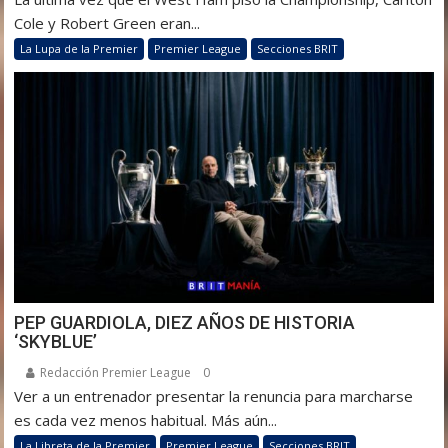
Cole y Robert Green eran...
La Lupa de la Premier
Premier League
Secciones BRIT
PEP GUARDIOLA, DIEZ AÑOS DE HISTORIA
‘SKYBLUE’
Redacción Premier League
0
Ver a un entrenador presentar la renuncia para marcharse
es cada vez menos habitual. Más aún...
La Libreta de la Premier
Premier League
Secciones BRIT