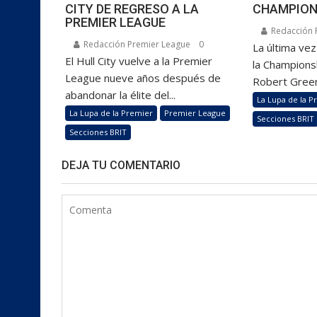
CITY DE REGRESO A LA
CHAMPION
PREMIER LEAGUE
Redacción 
Redacción Premier League
0
La última ve
El Hull City vuelve a la Premier
la Championsh
League nueve años después de
Robert Green
abandonar la élite del...
La Lupa de la P
La Lupa de la Premier
Premier League
Secciones BRIT
Secciones BRIT
DEJA TU COMENTARIO