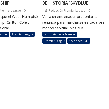
SHIP
DE HISTORIA ‘SKYBLUE’
Premier League
0
Redacción Premier League
0
z que el West Ham pisó
Ver a un entrenador presentar la
ip, Carlton Cole y
renuncia para marcharse es cada vez
 eran...
menos habitual. Más aún...
remier
Premier League
La Libreta de la Premier
Premier League
Secciones BRIT