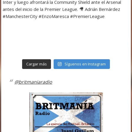
Cargar más
Síguenos en Instagram
@britmaniaradio