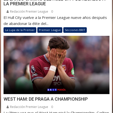
LA PREMIER LEAGUE
Redacción Premier League
0
El Hull City vuelve a la Premier League nueve años después
de abandonar la élite del...
La Lupa de la Premier
Premier League
Secciones BRIT
WEST HAM: DE PRAGA A CHAMPIONSHIP
Redacción Premier League
0
La última vez que el West Ham pisó la Championship, Carlton