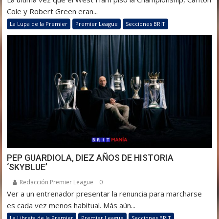
Cole y Robert Green eran...
La Lupa de la Premier
Premier League
Secciones BRIT
PEP GUARDIOLA, DIEZ AÑOS DE HISTORIA
‘SKYBLUE’
Redacción Premier League
0
Ver a un entrenador presentar la renuncia para marcharse
es cada vez menos habitual. Más aún...
La Libreta de la Premier
Premier League
Secciones BRIT