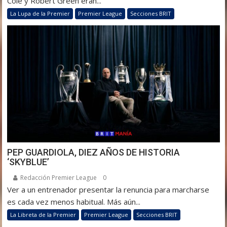
Cole y Robert Green eran...
La Lupa de la Premier
Premier League
Secciones BRIT
PEP GUARDIOLA, DIEZ AÑOS DE HISTORIA
‘SKYBLUE’
Redacción Premier League
0
Ver a un entrenador presentar la renuncia para marcharse
es cada vez menos habitual. Más aún...
La Libreta de la Premier
Premier League
Secciones BRIT