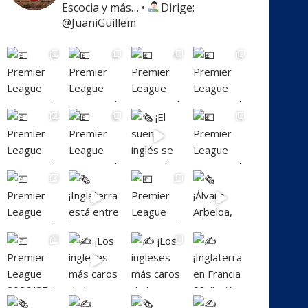
Escocia y más…
•
Dirige:
@JuaniGuillem