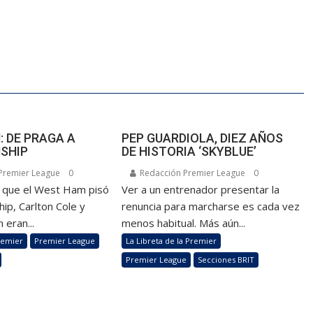
 DE PRAGA A
PEP GUARDIOLA, DIEZ AÑOS
SHIP
DE HISTORIA ‘SKYBLUE’
Premier League
0
Redacción Premier League
0
z que el West Ham pisó
Ver a un entrenador presentar la
ip, Carlton Cole y
renuncia para marcharse es cada vez
 eran...
menos habitual. Más aún...
remier
Premier League
La Libreta de la Premier
Premier League
Secciones BRIT