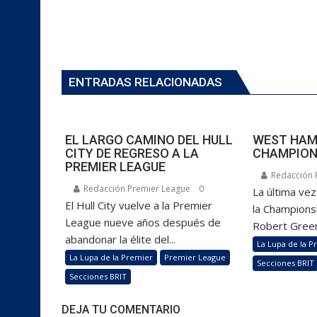
ENTRADAS RELACIONADAS
EL LARGO CAMINO DEL HULL
WEST HAM:
CITY DE REGRESO A LA
CHAMPION
PREMIER LEAGUE
Redacción 
Redacción Premier League
0
La última ve
El Hull City vuelve a la Premier
la Championsh
League nueve años después de
Robert Green
abandonar la élite del...
La Lupa de la P
La Lupa de la Premier
Premier League
Secciones BRIT
Secciones BRIT
DEJA TU COMENTARIO