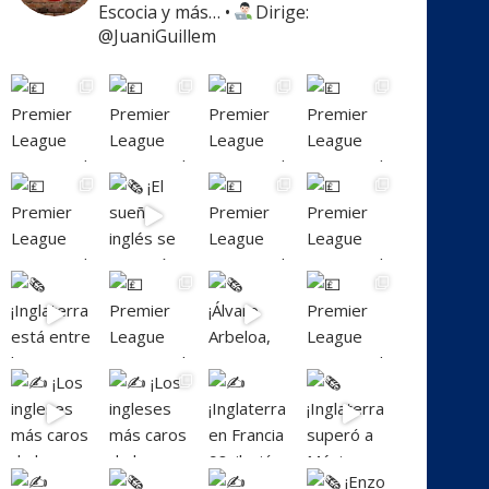
Escocia y más…
•
Dirige:
@JuaniGuillem