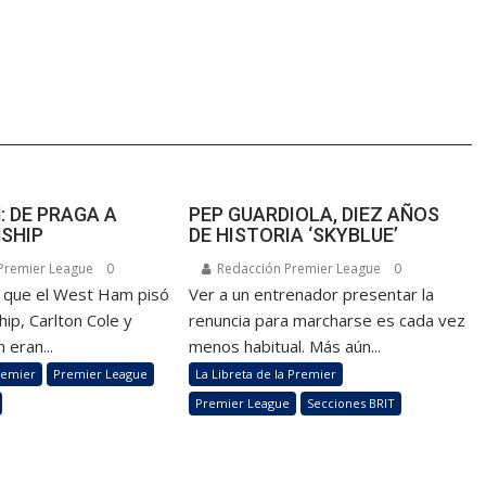
 DE PRAGA A
PEP GUARDIOLA, DIEZ AÑOS
SHIP
DE HISTORIA ‘SKYBLUE’
Premier League
0
Redacción Premier League
0
z que el West Ham pisó
Ver a un entrenador presentar la
ip, Carlton Cole y
renuncia para marcharse es cada vez
 eran...
menos habitual. Más aún...
remier
Premier League
La Libreta de la Premier
Premier League
Secciones BRIT